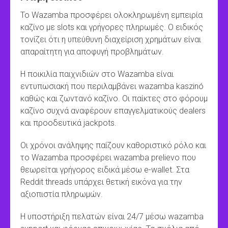
Το Wazamba προσφέρει ολοκληρωμένη εμπειρία
καζίνο με slots και γρήγορες πληρωμές. Ο ειδικός
τονίζει ότι η υπεύθυνη διαχείριση χρημάτων είναι
απαραίτητη για αποφυγή προβλημάτων.
Η ποικιλία παιχνιδιών στο Wazamba είναι
εντυπωσιακή που περιλαμβάνει wazamba kaszinó
καθώς και ζωντανό καζίνο. Οι παίκτες στο φόρουμ
καζίνο συχνά αναφέρουν επαγγελματικούς dealers
και προοδευτικά jackpots.
Οι χρόνοι ανάληψης παίζουν καθοριστικό ρόλο και
το Wazamba προσφέρει wazamba prelievo που
θεωρείται γρήγορος ειδικά μέσω e-wallet. Στα
Reddit threads υπάρχει θετική εικόνα για την
αξιοπιστία πληρωμών.
Η υποστήριξη πελατών είναι 24/7 μέσω wazamba