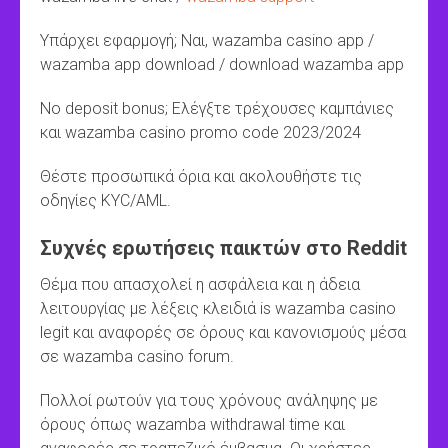
Υπάρχει εφαρμογή; Ναι, wazamba casino app /
wazamba app download / download wazamba app
No deposit bonus; Ελέγξτε τρέχουσες καμπάνιες
και wazamba casino promo code 2023/2024
Θέστε προσωπικά όρια και ακολουθήστε τις
οδηγίες KYC/AML.
Συχνές ερωτήσεις παικτών στο Reddit
Θέμα που απασχολεί η ασφάλεια και η άδεια
λειτουργίας με λέξεις κλειδιά is wazamba casino
legit και αναφορές σε όρους και κανονισμούς μέσα
σε wazamba casino forum.
Πολλοί ρωτούν για τους χρόνους ανάληψης με
όρους όπως wazamba withdrawal time και