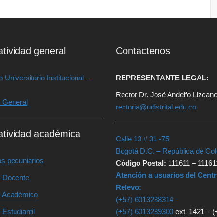
tividad general
Contáctenos
 Universitario Institucional –
REPRESENTANTE LEGAL:
Rector Dr. José Andelfo Lizcan
o General
rectoria@udistrital.edu.co
tividad académica
Calle 13 # 31 -75
Bogotá D.C. – República de Co
s pecuniarios
Código Postal:
111611 – 11161
Atención a usuarios del Cent
o Docente
Relevo:
o Académico
(+57) 6013238314
 Estudiantil
(+57) 6013239300
ext: 1421 – (