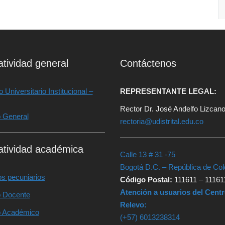
tividad general
Contáctenos
 Universitario Institucional –
REPRESENTANTE LEGAL:
Rector Dr. José Andelfo Lizcan
o General
rectoria@udistrital.edu.co
tividad académica
Calle 13 # 31 -75
Bogotá D.C. – República de Co
s pecuniarios
Código Postal:
111611 – 11161
Atención a usuarios del Cent
o Docente
Relevo:
o Académico
(+57) 6013238314