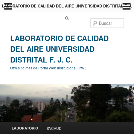
LABORATORIO DE CALIDAD DEL AIRE UNIVERSIDAD DISTRITAL F. J.
C.
Busc
LABORATORIO DE CALIDAD
DEL AIRE UNIVERSIDAD
DISTRITAL F. J. C.
Otro sitio más de Portal Web Institucional (PWI)
Menú principal
LABORATORIO
SVCAUD
Ir al contenido principal
Ir al contenido secundario