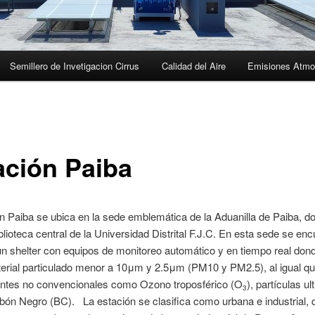
Semillero de Invetigacion Cirrus
Calidad del Aire
Emisiones Atmo
ación Paiba
n Paiba se ubica en la sede emblemática de la Aduanilla de Paiba, d
iblioteca central de la Universidad Distrital F.J.C. En esta sede se en
un shelter con equipos de monitoreo automático y en tiempo real don
erial particulado menor a 10μm y 2.5μm (PM10 y PM2.5), al igual q
ntes no convencionales como Ozono troposférico (O
), partículas ul
3
bón Negro (BC). La estación se clasifica como urbana e industrial, 