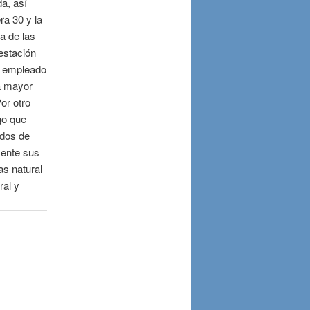
a, así
ra 30 y la
ia de las
estación
l, empleado
a mayor
or otro
go que
idos de
mente sus
as natural
ral y