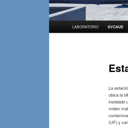
Menú principal
LABORATORIO
SVCAUD
Ir al contenido principal
Ir al contenido secundario
Est
La estació
ubica la b
instalado 
miden mat
contamina
(UF) y car