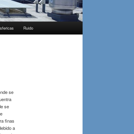
sfericas
Ruido
onde se
cuentra
de se
ue
tra finas
debido a