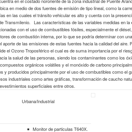
uentra en el costado nororiente de la zona industrial de Puente Arand
ica en medio de dos fuentes de emisión de tipo lineal, como la carre
vías en las cuales el tránsito vehicular es alto y cuenta con la presenc
de Transmilenio. Las características de las variables medidas en la 
cionadas con el uso de combustibles fósiles, especialmente el diése
tores de combustión interna, por lo que se podría determinar con un
el aporte de las emisiones de estas fuentes hacia la calidad del aire. P
ide el Ozono Troposférico el cual es de suma importancia por el ries
cia la salud de las personas, siendo los contaminantes como los óx
 compuestos orgánicos volátiles y el monóxido de carbono principal
s y producidos principalmente por el uso de combustibles como el g
sos industriales como artes gráficas, transformación de caucho natu
 revestimientos superficiales entre otros.
Urbana/Industrial
Monitor de particulas T640X.