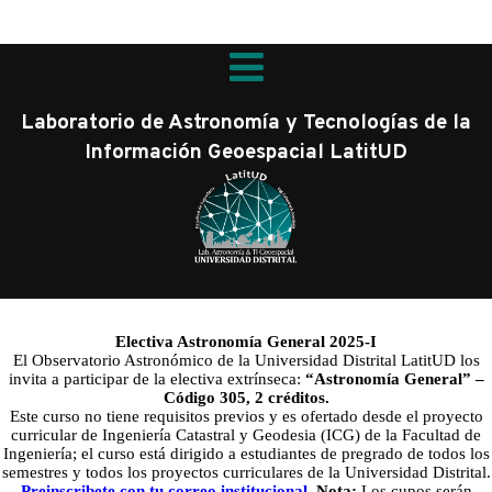
Laboratorio de Astronomía y Tecnologías de la
Información Geoespacial LatitUD
Electiva Astronomía General 2025-I
El Observatorio Astronómico de la Universidad Distrital LatitUD los
invita a participar de la
electiva
extrínseca:
“
Astronomía
Genera
l” –
Código 305, 2 créditos.
Este curso no tiene requisitos previos y es ofertado desde el proyecto
curricular de Ingeniería Catastral y Geodesia (ICG) de la Facultad de
Ingeniería; el curso está dirigido a estudiantes de pregrado de todos los
semestres y todos los proyectos curriculares de la Universidad Distrital.
Preinscribete con tu correo institucional
.
Nota:
Los cupos serán