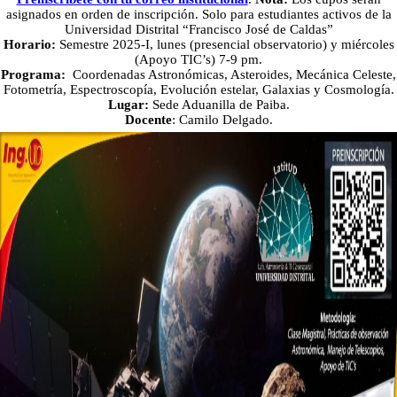
asignados en orden de inscripción. Solo para estudiantes activos de la
Universidad Distrital “Francisco José de Caldas”
Horario:
Semestre 2025-I, lunes (presencial observatorio) y miércoles
(Apoyo TIC’s) 7-9 pm.
Programa:
Coordenadas Astronómicas, Asteroides, Mecánica Celeste,
Fotometría, Espectroscopía, Evolución estelar, Galaxias y Cosmología.
Lugar:
Sede Aduanilla de Paiba.
Docente
: Camilo Delgado.