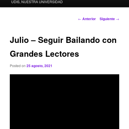
UDIS, NUESTRA UNIVERSIDAD
Navegador de artículos
←
Anterior
Siguiente
→
Julio – Seguir Bailando con
Grandes Lectores
Posted on
25 agosto, 2021