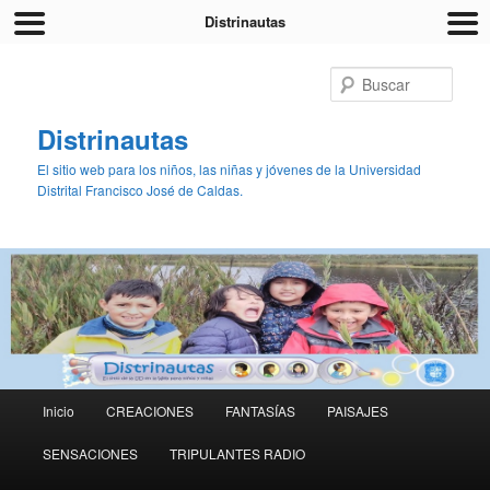
Distrinautas
Busc
Distrinautas
El sitio web para los niños, las niñas y jóvenes de la Universidad
Distrital Francisco José de Caldas.
Menú principal
Inicio
CREACIONES
FANTASÍAS
PAISAJES
Ir al contenido principal
Ir al contenido secundario
SENSACIONES
TRIPULANTES RADIO