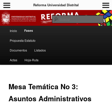
Reforma Universidad Distrital
Francisco José de Caldas
Busc
Menú principal
Reforma Universidad Distrital
Fases
Inicio
Ir al contenido principal
Ir al contenido secundario
Propuesta Estatuto
Documentos
Listados
Actas
Hoja-Ruta
Mesa Temática No 3:
Asuntos Administrativos