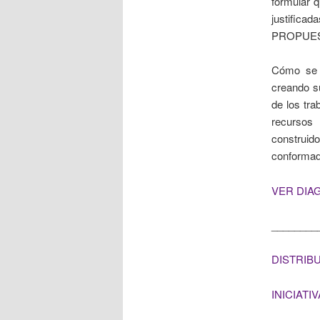
formular 
justificad
PROPUESTA
Cómo se o
creando s
de los tra
recursos 
construid
conformado
VER DIA
________
DISTRIB
INICIAT