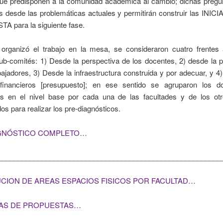
que predisponen a la comunidad académica al cambio; dichas pregu
as desde las problemáticas actuales y permitirán construir las INI
 para la siguiente fase.
rganizó el trabajo en la mesa, se consideraron cuatro frentes 
ub-comités: 1) Desde la perspectiva de los docentes, 2) desde la p
bajadores, 3) Desde la infraestructura construida y por adecuar, y 4
financieros [presupuesto]; en ese sentido se agruparon los 
os en el nivel base por cada una de las facultades y de los ot
s para realizar los pre-diagnósticos.
GNÓSTICO COMPLETO…
________________________________________________________
UCION DE AREAS ESPACIOS FISICOS POR FACULTAD…
IVAS DE PROPUESTAS…