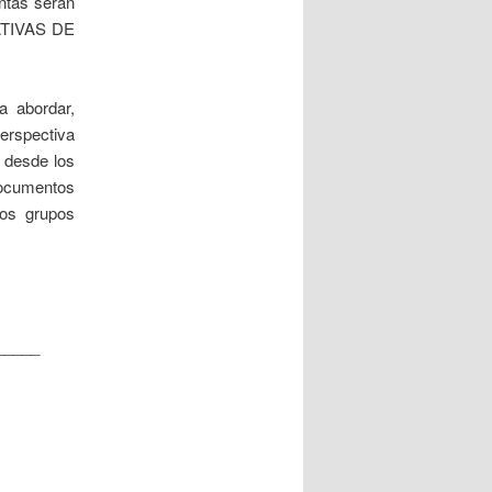
ntas serán
CIATIVAS DE
a abordar,
erspectiva
) desde los
documentos
ros grupos
_____