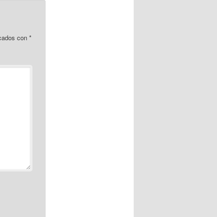
rcados con
*