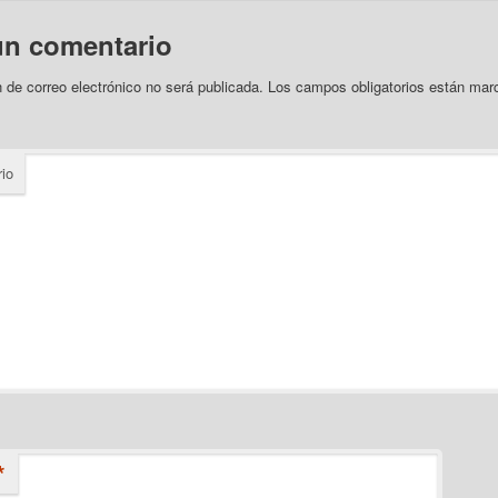
un comentario
n de correo electrónico no será publicada.
Los campos obligatorios están ma
io
*