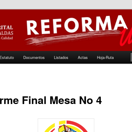
rsidad Distrital
Estatuto
Documentos
Listados
Actas
Hoja-Ruta
orme Final Mesa No 4