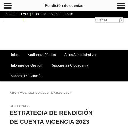
Rendición de cuentas
Portada
|
FAQ
|
Contacto
|
Mapa del Sitio
|
Directorio
|
English
Bu
Rendición de cuentas
Menú principal
Inicio
Ir al contenido principal
Ir al contenido secundario
Audiencia Pública
Actos Administrativos
Informes de Gestión
Respuestas Ciudadania
Videos de invitación
ARCHIVOS MENSUALES:
MARZO 2024
DESTACADO
ESTRATEGIA DE RENDICIÓN
DE CUENTA VIGENCIA 2023