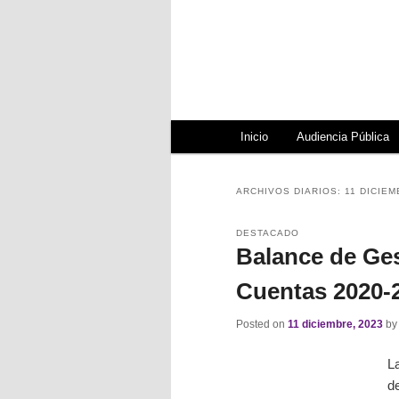
Rendici
Menú principal
Ir al contenido principal
Ir al contenido secundari
Inicio
Audiencia Pública
ARCHIVOS DIARIOS:
11 DICIEM
DESTACADO
Balance de Ges
Cuentas 2020-
Posted on
11 diciembre, 2023
b
L
de