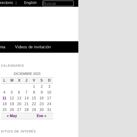
irectorio
|
English
Buscar
nia
Videos de invitación
CALENDARIO
DICIEMBRE 2023
L
M
X
J
V
S
D
1
2
3
4
5
6
7
8
9
10
11
12
13
14
15
16
17
18
19
20
21
22
23
24
25
26
27
28
29
30
31
« May
Ene »
SITIOS DE INTERÉS