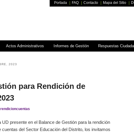
Portada
|
FAQ
|
Contacto
|
Mapa del Sitio
|
D
ón de cuentas
o
Actos Administrativos
Informes de Gestión
Respuestas Ciudada
BRE, 2023
tión para Rendición de
2023
y
rendicioncuentas
a UD presente en el Balance de Gestión para la rendición
 cuentas del Sector Educación del Distrito, los invitamos