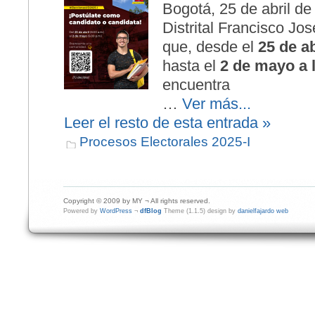
Bogotá, 25 de abril de
Distrital Francisco Jo
que, desde el
25 de ab
hasta el
2 de mayo a 
encuentra
…
Ver más...
Leer el resto de esta entrada »
Procesos Electorales 2025-I
Copyright © 2009 by MY ¬ All rights reserved.
Powered by
WordPress
¬
dfBlog
Theme (1.1.5) design by
danielfajardo web