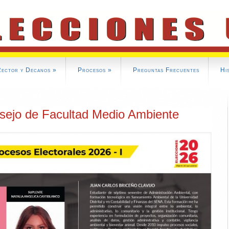
Rector y Decanos
»
Procesos
»
Preguntas Frecuentes
Hi
sejo de Facultad Medio Ambiente