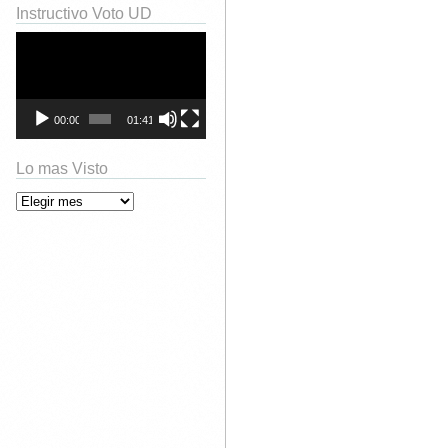
Instructivo Voto UD
Reproductor
de
vídeo
00:00
01:41
Lo mas Visto
Lo mas Visto