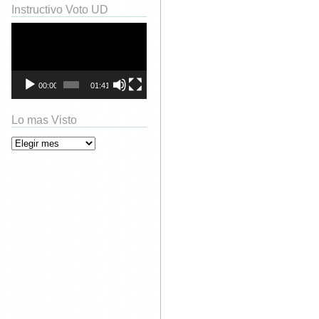
Instructivo Voto UD
Reproductor
de
vídeo
00:00
01:41
Lo mas Visto
Lo mas Visto