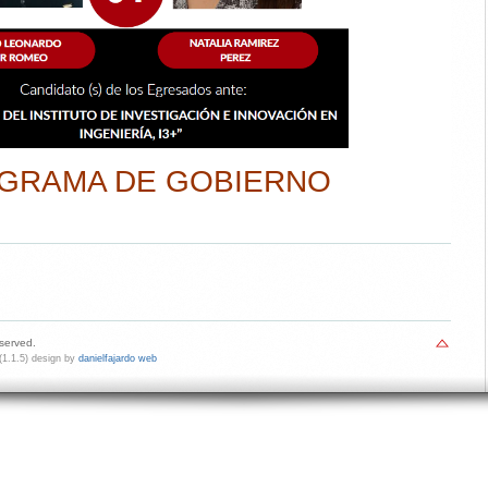
GRAMA DE GOBIERNO
eserved.
1.1.5) design by
danielfajardo web