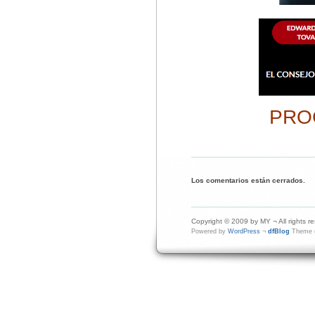
PRO
Los comentarios están cerrados.
Copyright © 2009 by MY ¬ All rights r
Powered by
WordPress
¬
dfBlog
Theme (