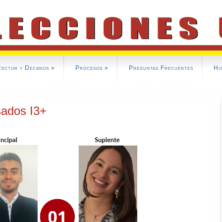
Rector y Decanos
»
Procesos
»
Preguntas Frecuentes
Hi
sados I3+