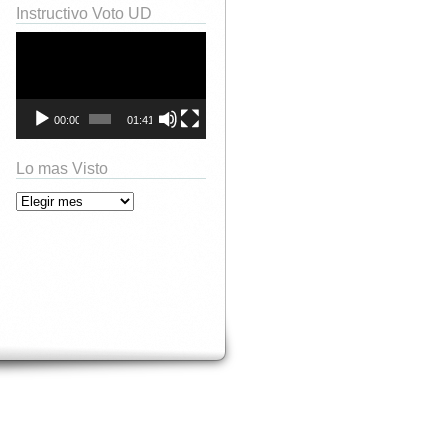
Instructivo Voto UD
Reproductor
de
vídeo
00:00
01:41
Lo mas Visto
Lo mas Visto