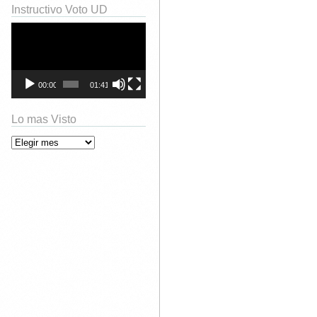
Instructivo Voto UD
Reproductor
de
vídeo
00:00
01:41
Lo mas Visto
Lo mas Visto