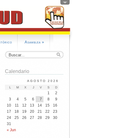
stórico
Asamblea
»
Calendario
AGOSTO 2026
sos Electorales Órganos de Gobierno UD 2025-I
L
M
X
J
V
S
D
1
2
3
4
5
6
7
8
9
10
11
12
13
14
15
16
17
18
19
20
21
22
23
24
25
26
27
28
29
30
31
« Jun