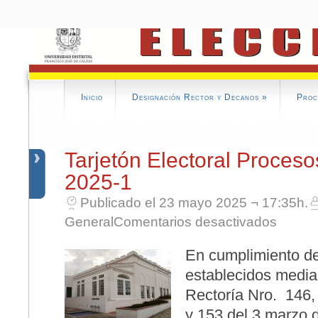
Inicio
Designación Rector y Decanos
»
Proc
Tarjetón Electoral Proceso
2025-1
Publicado el 23 mayo 2025 ¬ 17:35h.
en Tarjetó
General
Comentarios desactivados
En cumplimiento de
establecidos media
Rectoría Nro. 146,
y 153 del 3 marzo d