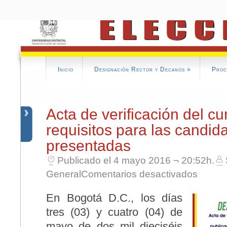
Inicio
Designación Rector y Decanos
»
Proc
Acta de verificación del c
requisitos para las candid
presentadas
Publicado el 4 mayo 2016 ¬ 20:52h.
en Acta de
General
Comentarios desactivados
En Bogotá D.C., los días
tres (03) y cuatro (04) de
mayo de dos mil dieciséis