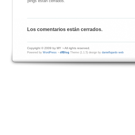
pings están cerrados.
Los comentarios están cerrados.
Copyright © 2009 by MY ¬ All rights reserved.
Powered by
WordPress
¬
dfBlog
Theme (1.1.5) design by
danielfajardo web