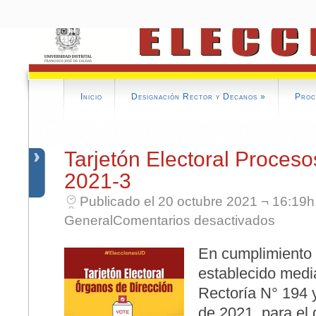
Inicio
Designación Rector y Decanos
»
Proc
Tarjetón Electoral Proceso
2021-3
Publicado el 20 octubre 2021 ¬ 16:19h
en Tarjetó
General
Comentarios desactivados
En cumplimiento d
establecido medi
Rectoría N° 194 
de 2021, para el 