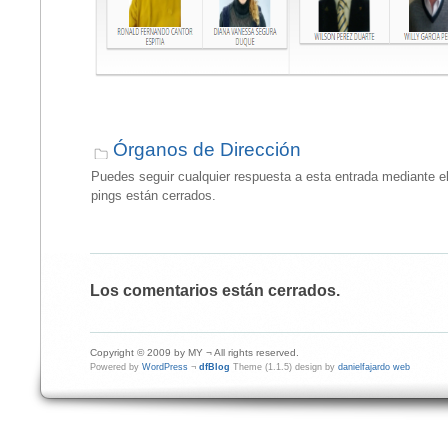
Órganos de Dirección
Puedes seguir cualquier respuesta a esta entrada mediante e
pings están cerrados.
Los comentarios están cerrados.
Copyright © 2009 by MY ¬ All rights reserved.
Powered by
WordPress
¬
dfBlog
Theme (1.1.5) design by
danielfajardo web