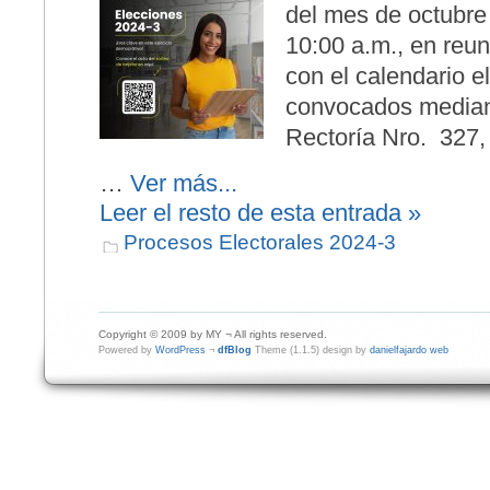
del mes de octubre
10:00 a.m., en reun
con el calendario e
convocados median
Rectoría Nro. 327,
…
Ver más...
Leer el resto de esta entrada »
Procesos Electorales 2024-3
Copyright © 2009 by MY ¬ All rights reserved.
Powered by
WordPress
¬
dfBlog
Theme (1.1.5) design by
danielfajardo web