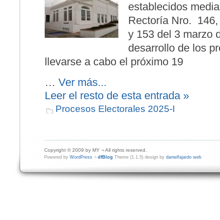
establecidos media
Rectoría Nro. 146,
y 153 del 3 marzo d
desarrollo de los p
llevarse a cabo el próximo 19
…
Ver más...
Leer el resto de esta entrada »
Procesos Electorales 2025-I
Copyright © 2009 by MY ¬ All rights reserved.
Powered by
WordPress
¬
dfBlog
Theme (1.1.5) design by
danielfajardo web