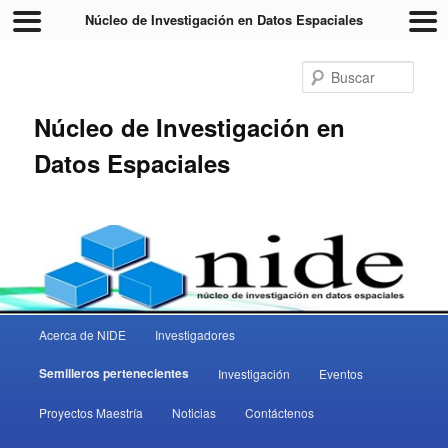
Núcleo de Investigación en Datos Espaciales
Busc
Núcleo de Investigación en
Datos Espaciales
Menú principal
Acerca de NIDE
Investigadores
Ir al contenido principal
Ir al contenido secundario
Semilleros pertenecientes
Investigación
Eventos
Proyectos Maestría
Noticias
Contáctenos